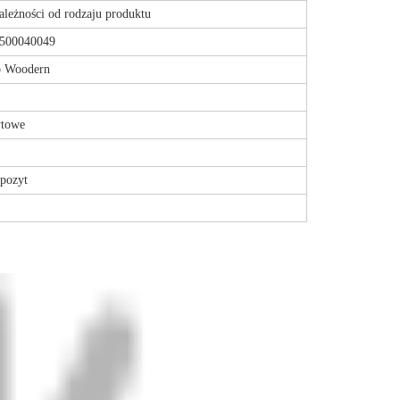
leżności od rodzaju produktu
500040049
o Woodern
ytowe
pozyt