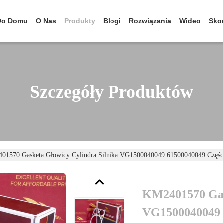
Do Domu
O Nas
Produkty
Blogi
Rozwiązania
Wideo
Skon
Szczegóły Produktów
01570 Gasketa Głowicy Cylindra Silnika VG1500040049 61500040049 Częś
KM2401570 Gask
VG1500040049 