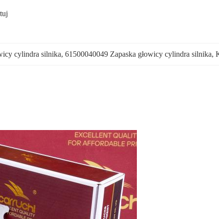
uj 
y cylindra silnika
, 
61500040049 Zapaska głowicy cylindra silnika
, 