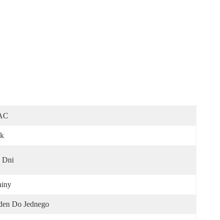
AC
k
 Dni
iny
den Do Jednego