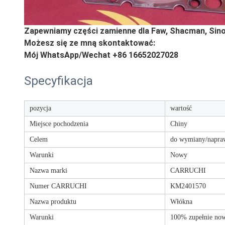
Zapewniamy części zamienne dla Faw, Shacman, Sino
Możesz się ze mną skontaktować:
Mój WhatsApp/Wechat +86 16652027028
Specyfikacja
pozycja
wartość
Miejsce pochodzenia
Chiny
Celem
do wymiany/napra
Warunki
Nowy
Nazwa marki
CARRUCHI
Numer CARRUCHI
KM2401570
Nazwa produktu
Włókna
Warunki
100% zupełnie no