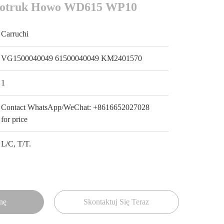
inotruk Howo WD615 WP10
Carruchi
VG1500040049 61500040049 KM2401570
1
Contact WhatsApp/WeChat: +8616652027028
for price
L/C, T/T.
nę
Skontaktuj Się Teraz