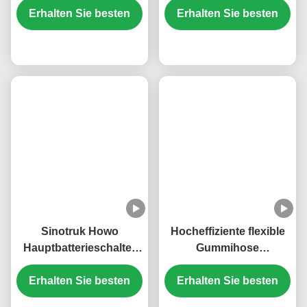
Erhalten Sie besten
Wärmewiderstand
Erhalten Sie besten
Howo T5G T7G
Motorüberholung-Kits
Hauptbatterietrennung
Preis
Preis
Sinotruk Howo
Hocheffiziente flexible
Hauptbatterieschalter
Gummihose
Sicherheitsoperation
DZ95319535812
Erhalten Sie besten
WG9100760100
Shacman Ersatzteile
Erhalten Sie besten
KM3600008