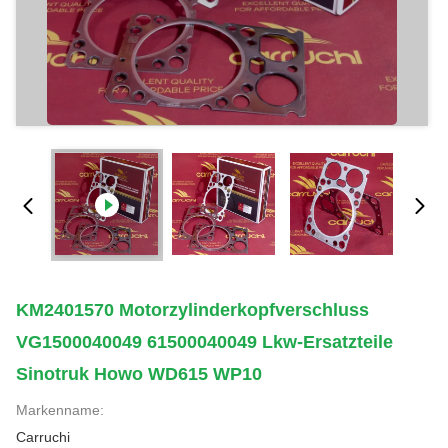
KM2401570 Motorzylinderkopfverschluss
VG1500040049 61500040049 Lkw-Ersatzteile
Sinotruk Howo WD615 WP10
Markenname:
Carruchi