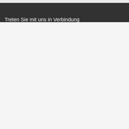
Treten Sie mit uns in Verbindung
Jinan Carman International Trade
Co., Ltd.
E-Mail
carmanservice@carman-motor.com
Unsere Adresse
Adresse
Nr. 9269, Westseite der Nationalstraße 220, Dorf Daliu, Büro in
der Ping'an Street, Bezirk Changqing, Stadt Jinan, Provinz
Shandong