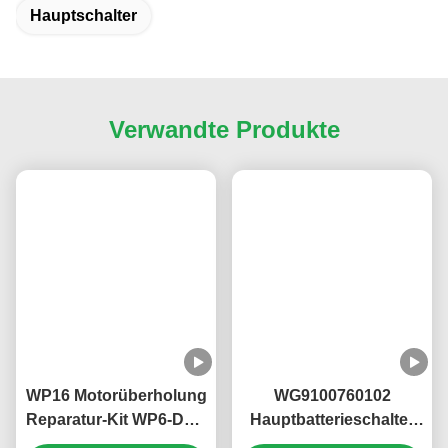
Hauptschalter
Verwandte Produkte
WP16 Motorüberholung
WG9100760102
Reparatur-Kit WP6-DXB
Hauptbatterieschalter
KM8200144
KM3600023 Sinotruk