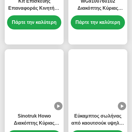
Κιτ Επισκευής
WG9100760102
Επαναφοράς Κινητήρα
Διακόπτης Κύριας
WP16 WP6-DXB
Μπαταρίας KM3600023
KM8200144 Ανθεκτικό
Πάρτε την καλύτερη
Sinotruk Howo T5G T7G
Πάρτε την καλύτερη
στη Θερμότητα Κιτ
Αποσύνδεση Κύριας
Επαναφοράς Κινητήρα
τιμή
Μπαταρίας
τιμή
Sinotruk Howo
Εύκαμπτος σωλήνας
Διακόπτης Κύριας
από καουτσούκ υψηλής
Μπαταρίας Ασφαλής
απόδοσης