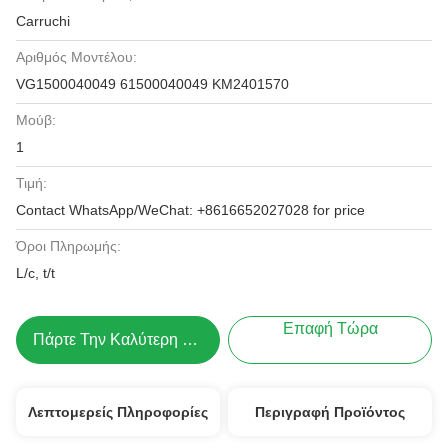
Carruchi
Αριθμός Μοντέλου:
VG1500040049 61500040049 KM2401570
Μούβ:
1
Τιμή:
Contact WhatsApp/WeChat: +8616652027028 for price
Όροι Πληρωμής:
L/c, t/t
Επαφή Τώρα
Πάρτε Την Καλύτερη Τιμή
Λεπτομερείς Πληροφορίες
Περιγραφή Προϊόντος