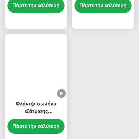
Πάρτε την καλύτερη
Λειτουργία
Πάρτε την καλύτερη
DZ95319535812
WG9100760100
Ανταλλακτικά Shacman
KM3600008
τιμή
τιμή
Φλάντζα σωλήνα
εξάτμισης
VG1560110111
KM2401567 Sinotruk
Πάρτε την καλύτερη
Howo WD615 WP10