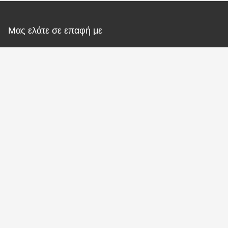
Μας ελάτε σε επαφή με
Jinan Carman International Trade
Co., Ltd.
E-mail
carmanservice@carman-motor.com
Η διεύθυνσή μας
Διεύθυνση
Αριθ. 9269, Δυτική πλευρά της εθνικής οδού 220, χωριό Daliu,
γραφείο στην οδό Ping'an, περιοχή Changqing, πόλη Jinan,
επαρχία Shandong