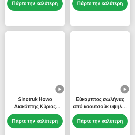
KM8200144 Ανθεκτικό
Πάρτε την καλύτερη
Sinotruk Howo T5G T7G
Πάρτε την καλύτερη
στη Θερμότητα Κιτ
Αποσύνδεση Κύριας
Επαναφοράς Κινητήρα
τιμή
Μπαταρίας
τιμή
Sinotruk Howo
Εύκαμπτος σωλήνας
Διακόπτης Κύριας
από καουτσούκ υψηλής
Μπαταρίας Ασφαλής
απόδοσης
Πάρτε την καλύτερη
Λειτουργία
Πάρτε την καλύτερη
DZ95319535812
WG9100760100
Ανταλλακτικά Shacman