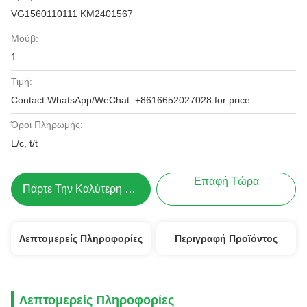
VG1560110111 KM2401567
Μούβ:
1
Τιμή:
Contact WhatsApp/WeChat: +8616652027028 for price
Όροι Πληρωμής:
L/c, t/t
Επαφή Τώρα
Πάρτε Την Καλύτερη Τιμή
Λεπτομερείς Πληροφορίες
Περιγραφή Προϊόντος
Λεπτομερείς Πληροφορίες