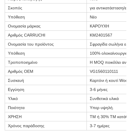
Σκοπός
για αντικατάσταση/επ
Υπόθεση
Νέο
Ονομασία μάρκας
ΚΑΡΟΥΧΗ
Αριθμός CARRUCHI
KM2401567
Ονομασία του προϊόντος
Σφραγίδα σωλήνα εξα
Υπόθεση
100% ολοκαίνουργιο.
Τροποποιημένο
Η MOQ ποικίλλει ανάλ
Αριθμός OEM
VG1560110111
Συσκευή
Καρτόνι ή κουτί Wood
Εγγύηση
3-6 μήνες
Υλικό
Συνθετικά υλικά
Ποιότητα
Υπερ υψηλή.
ΧΡΗΣΗ
ΤΜ ή 30% ΤΜ κατάθε
Χρόνος παράδοσης
3-7 ημέρες