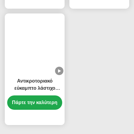
KM3600008
τιμή
τιμή
Αντικροτοριακό
εύκαμπτο λάστιχο
DZ93259535308
Πάρτε την καλύτερη
Shacman
τιμή