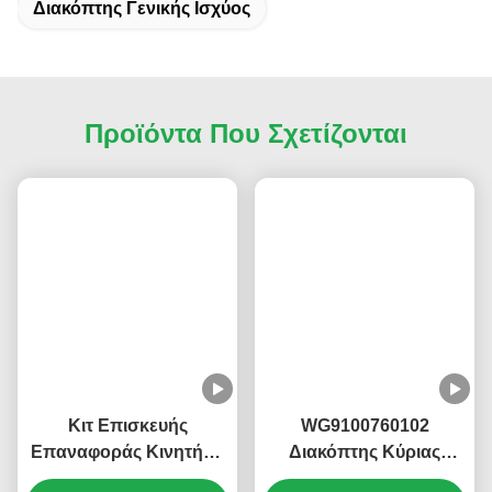
Διακόπτης Γενικής Ισχύος
Προϊόντα Που Σχετίζονται
Κιτ Επισκευής
WG9100760102
Επαναφοράς Κινητήρα
Διακόπτης Κύριας
WP16 WP6-DXB
Μπαταρίας KM3600023