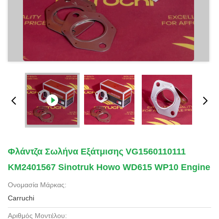
Φλάντζα Σωλήνα Εξάτμισης VG1560110111
KM2401567 Sinotruk Howo WD615 WP10 Engine
Ονομασία Μάρκας:
Carruchi
Αριθμός Μοντέλου: