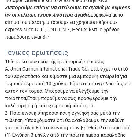
ποταμός Suifenhe και το Alashankou στην Κίνα.
3Μπορούμε επίσης να στείλουμε τα αγαθά με express
αν οι πελάτες έχουν λιγότερα αγαθά.
Σύμφωνα με το
αίτημα του πελάτη, μπορούμε να χρησιμοποιήσουμε
express.such DHL, TNT, EMS, FedEx, κλπ. ο χρόνος
παράδοσης είναι 3-7.
Γενικές ερωτήσεις
1Είστε κατασκευαστής ή εμπορική εταιρεία;
Α: Jinan Carman International Trade Co., Ltd. έχει το δικό
του εργοστάσιο και είμαστε μια εμπορική εταιρεία για
περισσότερα από 10 χρόνια. Είμαστε επαγγελματίες σε
αυτόν τον τομέα. Μπορούμε να ελέγξουμε την
ποιότητα,Έτσι μπορούμε να σας προσφέρουμε την
καλύτερη τιμή και εξαιρετική ποιότητα..
2. Ποια είναι η υπηρεσία και η εγγύηση σας μετά την
πώληση; Υποσχόμαστε ότι θα αναλάβουμε την ευθύνη
για τα ακόλουθα όταν ένα προϊόν βρεθεί ελαττωματικό
(1) Εγγύηση 3 μηνών από την πρώτη ημέρα παραλαβής