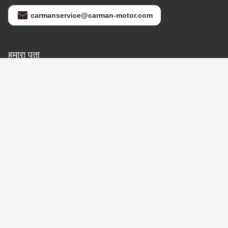
हमसे संपर्क करें
Jinan Carman International Trade
Co., Ltd.
ई-मेल
carmanservice@carman-motor.com
हमारा पता
पता
क्रमांक 9269, राष्ट्रीय राजमार्ग 220 के पश्चिम की ओर, दलीऊ गांव, पिंग'न स्ट्रीट