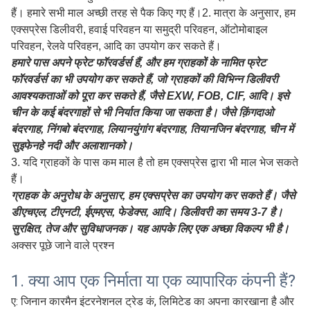
1
.आपके माल की सुरक्षा को बेहतर ढंग से सुनिश्चित करने के लिए, पेशेवर,
पर्यावरण के अनुकूल, सुविधाजनक और कुशल पैकेजिंग सेवाएं प्रदान की
जाएंगी।
विवरण: हमारी पैकिंग में निर्यात लकड़ी के बक्से, प्लास्टिक के बक्से, कार्टन
या पैलेट का उपयोग किया जाता है। सभी पैकेज बहुत मजबूत हैं, लकड़ी का
बक्सा मजबूती से बंधा हुआ है, परिवहन के दौरान पानी या क्षति को रोकने के
लिए पैकेज को वाटरप्रूफ फिल्म से ढका गया है। पैकिंग से पहले, हम आपकी
आवश्यकताओं के अनुसार संबंधित लेबल और शिपिंग चिह्न भी चिपका सकते
हैं। हमारे सभी माल अच्छी तरह से पैक किए गए हैं।
2. मात्रा के अनुसार, हम
एक्सप्रेस डिलीवरी, हवाई परिवहन या समुद्री परिवहन, ऑटोमोबाइल
परिवहन, रेलवे परिवहन, आदि का उपयोग कर सकते हैं।
हमारे पास अपने फ्रेट फॉरवर्डर्स हैं, और हम ग्राहकों के नामित फ्रेट
फॉरवर्डर्स का भी उपयोग कर सकते हैं, जो ग्राहकों की विभिन्न डिलीवरी
आवश्यकताओं को पूरा कर सकते हैं, जैसे EXW, FOB, CIF, आदि। इसे
चीन के कई बंदरगाहों से भी निर्यात किया जा सकता है। जैसे क़िंगदाओ