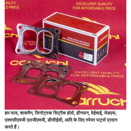
हम फाव, शाकमैन, सिनोट्रुक सिट्रैक होवो, होंगयान, वेईचाई, जेडएफ,
एक्ससीएमजी एलजीएमजी, डीसीईसी, आदि के लिए स्पेयर पार्ट्स प्रदान
करते हैं।