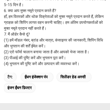
(3) यदि ग्राहक चाहता है तो खराब उत्पादों को वापस किया जा सकता है।
3. क्या आप ODM और OEM ऑर्डर स्वीकार करते हैं? हाँ, हम दुनिया भर के
ग्राहकों के लिए ODM और OEM सेवा प्रदान करते हैं, हम विभिन्न शैलियों
के केस, और विभिन्न ब्रांडों के आकार को अनुकूलित करने में सक्षम हैं, हम
आपकी आवश्यकताओं के अनुसार पैकेजिंग बक्से को भी अनुकूलित कर सकते
हैं।
4. ऑर्डर की मात्रा क्या है?
ए: मानक उत्पादों के लिए MOQ 10pcs है; अनुकूलित उत्पादों के लिए,
MOQ पर पहले से बातचीत की जानी चाहिए। नमूना आदेशों के लिए कोई
MOQ नहीं है।
5. डिलीवरी का समय कितना है?
नमूना आदेश के लिए डिलीवरी का समय 3-5 दिन है, और थोक आदेश के लिए
5-15 दिन है।
6. क्या आप मुफ्त नमूने प्रदान करते हैं?
हाँ, हम वितरकों और थोक विक्रेताओं को मुफ्त नमूने प्रदान करते हैं, लेकिन
ग्राहक को शिपिंग लागत वहन करनी चाहिए। हम अंतिम उपयोगकर्ताओं को
मुफ्त नमूने प्रदान नहीं करते हैं।
7. मैं ऑर्डर कैसे दूं?
(1) हमें मॉडल नंबर, ब्रांड और मात्रा, कंसाइनर की जानकारी, शिपिंग विधि