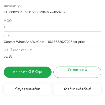
หมายเลขรุ่น:
61500020046 VG1500029046 km0502075
MOQ:
1
ราคา:
Contact WhatsApp/WeChat: +8616652027028 for price
เงื่อนไขการชำระเงิน:
l/c, t/t
ติดต่อตอนนี้
หา ราคา ที่ ดี ที่สุด
ข้อมูลรายละเอียด
คำอธิบายผลิตภัณฑ์