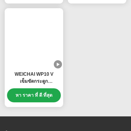
เครื่องยนต์ดีเซล
หม้อน้ำมันเครื่อง
ประสิทธิภาพสูง เครื่อง
WEICHAI WD618
เปลี่ยนพลังงาน ประหยัด
61800010113 ติดตั้งง่าย
พลังงาน เครื่องยนต์ดีเซล
หา ราคา ที่ ดี ที่สุด
หา ราคา ที่ ดี ที่สุด
เสถียรภาพสูง
อะไหล่ S00046485+01
JFZ2970SW1J