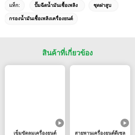
6. คุณเสนอตัวอย่างฟรีหรือไม่?
ใช่ เราเสนอตัวอย่างฟรีให้กับผู้จัดจำหน่ายและผู้ค้าส่ง แต่
ลูกค้าควรรับผิดชอบค่าจัดส่ง เราไม่จัดหาตัวอย่างฟรีให้กับผู้
ใช้ปลายทาง
7. ฉันจะสั่งซื้อได้อย่างไร?
(1) ส่งอีเมลหมายเลขรุ่น แบรนด์ และปริมาณ ข้อมูลผู้รับ วิธี
การจัดส่ง และเงื่อนไขการชำระเงินมาให้เรา
(2) ใบแจ้งหนี้ Pro forma จะถูกสร้างขึ้นและส่งถึงคุณ
(3) ยืนยัน PI และชำระเงินให้เสร็จสมบูรณ์
(4) ยืนยันการชำระเงินและจัดการการผลิต
แท็ก:
ปั๊มฉีดน้ำมันเชื้อเพลิง
ชุดฝาสูบ
กรองน้ำมันเชื้อเพลิงเครื่องยนต์
สินค้าที่เกี่ยวข้อง