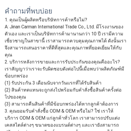
สินค้าที่ลูกค้ากำหนด ซึ่งสามารถตอบสนองความต้องการใน
การจัดส่งที่หลากหลายของลูกค้า เช่น EXW, FOB, CIF
เป็นต้น นอกจากนี้ยังสามารถส่งออกจากท่าเรือหลายแห่งใน
ประเทศจีน เช่น ท่าเรือชิงเต่า ท่าเรือหนิงโป ท่าเรือเหลียนหยุ
นกัง ท่าเรือเทียนจิน แม่น้ำสุยเฟินเหอ และอาลาซานโข่วใน
ประเทศจีน
3. เรายังสามารถส่งสินค้าทางด่วนได้หากลูกค้ามีสินค้า
จำนวนน้อย
ตามคำขอของลูกค้า เราสามารถใช้บริการด่วน
เช่น DHL, TNT, EMS, FedEx เป็นต้น ระยะเวลาจัดส่งคือ 3-7
วัน ปลอดภัย รวดเร็ว และสะดวกสบาย เป็นทางเลือกที่ดี
สำหรับคุณเช่นกัน
คำถามที่พบบ่อย
1. คุณเป็นผู้ผลิตหรือบริษัทการค้าหรือไม่?
A: Jinan Carman International Trade Co., Ltd. มีโรงงานของ
ตัวเอง และเราเป็นบริษัทการค้ามานานกว่า 10 ปี เรามีความ
เชี่ยวชาญในสาขานี้ เราสามารถควบคุมคุณภาพได้ ดังนั้นเรา
จึงสามารถเสนอราคาที่ดีที่สุดและคุณภาพที่ยอดเยี่ยมให้กับ