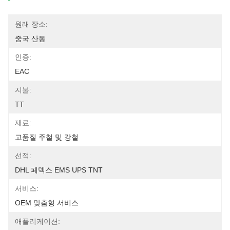
원래 장소:
중국 산동
인증:
EAC
지불:
TT
재료:
고품질 주철 및 강철
선적:
DHL 페덱스 EMS UPS TNT
서비스:
OEM 맞춤형 서비스
애플리케이션: