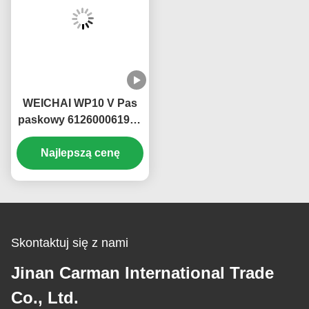
WEICHAI WP10 V Pas
paskowy 612600061995
612600061361
Najlepszą cenę
10PK1068
Skontaktuj się z nami
Jinan Carman International Trade
Co., Ltd.