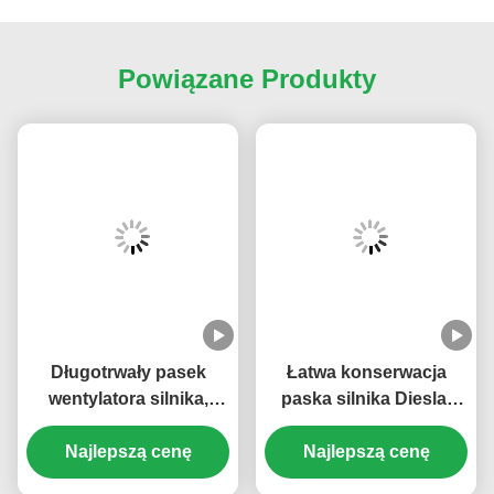
Powiązane Produkty
Długotrwały pasek
Łatwa konserwacja
wentylatora silnika,
paska silnika Diesla,
dostosowany do
płynna praca, akcesoria
Najlepszą cenę
612600061752
do silników Diesla
Najlepszą cenę
612600061295
Weichai WD615