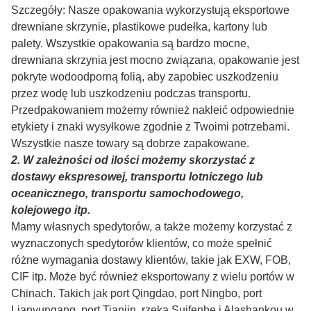
Szczegóły: Nasze opakowania wykorzystują eksportowe
drewniane skrzynie, plastikowe pudełka, kartony lub
palety. Wszystkie opakowania są bardzo mocne,
drewniana skrzynia jest mocno związana, opakowanie jest
pokryte wodoodporną folią, aby zapobiec uszkodzeniu
przez wodę lub uszkodzeniu podczas transportu.
Przed
pakowaniem możemy również nakleić odpowiednie
etykiety i znaki wysyłkowe zgodnie z Twoimi potrzebami.
Wszystkie nasze towary są dobrze zapakowane.
2. W zależności od ilości możemy skorzystać z
dostawy ekspresowej, transportu lotniczego lub
oceanicznego, transportu samochodowego,
kolejowego itp.
Mamy własnych spedytorów, a także możemy korzystać z
wyznaczonych spedytorów klientów, co może spełnić
różne wymagania dostawy klientów, takie jak EXW, FOB,
CIF itp. Może być również eksportowany z wielu portów w
Chinach. Takich jak port Qingdao, port Ningbo, port
Lianyungang, port Tianjin, rzeka Suifenhe i Alashankou w