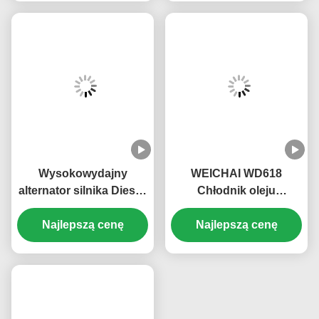
Wysokowydajny
WEICHAI WD618
alternator silnika Diesla,
Chłodnik oleju
oszczędzający energię,
silnikowego
części silnika Diesla
Najlepszą cenę
61800010113 Łatwe w
Najlepszą cenę
S00046485+01
montażu Wysoka
JFZ2970SW1J
stabilność