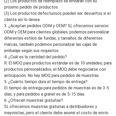
1. ¿Es usted un fabricante o una empresa comercial?
R: Jinan Carman International Trade Co., Ltd. tiene su propia
fábrica y hemos sido una empresa comercial durante más
de 10 años. Somos profesionales en este campo.
Podemos controlar la calidad, por lo que podemos ofrecer
el mejor precio y una excelente calidad para usted.
2. ¿Cuál es su servicio postventa y garantía? Prometemos
que asumiremos la responsabilidad de lo siguiente cuando
se encuentre un producto defectuoso
(1) Garantía por 3 meses a partir del primer día de
recepción de los productos.
(2) Los productos de reemplazo se enviarán con su
próximo pedido de productos.
(3) Los productos defectuosos pueden ser devueltos si el
cliente así lo desea.
3. ¿Aceptan pedidos ODM y OEM? Sí, ofrecemos servicio
ODM y OEM para clientes globales, podemos personalizar
diferentes estilos de fundas, y tamaños de diferentes
marcas, también podemos personalizar las cajas de