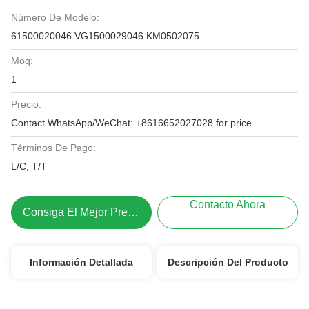
Número De Modelo:
61500020046 VG1500029046 KM0502075
Moq:
1
Precio:
Contact WhatsApp/WeChat: +8616652027028 for price
Términos De Pago:
L/C, T/T
Contacto Ahora
Consiga El Mejor Precio
Información Detallada
Descripción Del Producto