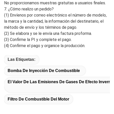
embalaje según sus requisitos.
4. ¿Cuál es la cantidad del pedido?
R: El MOQ para productos estándar es de 10 unidades; para
productos personalizados, el MOQ debe negociarse con
anticipación. No hay MOQ para pedidos de muestras.
5. ¿Cuánto tiempo dura el tiempo de entrega?
El tiempo de entrega para pedidos de muestras es de 3-5
días, y para pedidos a granel es de 5-15 días.
6. ¿Ofrecen muestras gratuitas?
Sí, ofrecemos muestras gratuitas a distribuidores y
mayoristas, pero el cliente debe asumir el costo de envío.
No proporcionamos muestras gratuitas a usuarios finales.
7. ¿Cómo realizo un pedido?
(1) Envíenos por correo electrónico el número de modelo,
la marca y la cantidad, la información del destinatario, el
método de envío y los términos de pago.
(2) Se elabora y se le envía una factura proforma.
(3) Confirme la PI y complete el pago.