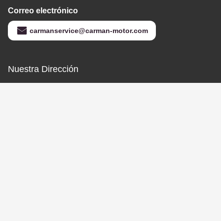
612600061995
Consiga el mejor precio
612600061361
10PK1068 Resistencia
al desgaste
Éntrenos en contacto con
Jinan Carman International Trade
Co., Ltd.
Correo electrónico
carmanservice@carman-motor.com
Nuestra Dirección