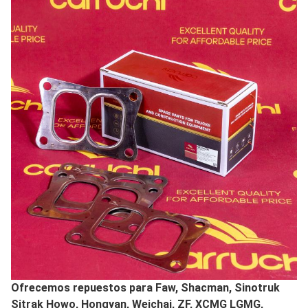
Ofrecemos repuestos para Faw, Shacman, Sinotruk
Sitrak Howo, Hongyan, Weichai, ZF, XCMG LGMG,