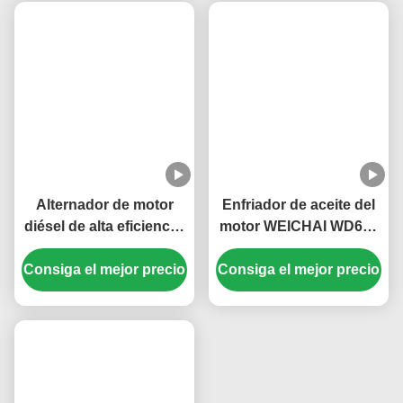
Correa de ventilador de
Fácil mantenimiento
motor de larga duración
Cinturón de motor
personalizada
diésel Funcionamiento
Consiga el mejor precio
612600061752
Consiga el mejor precio
suave Accesorios para
612600061295
motor diésel para
Weichai WD615