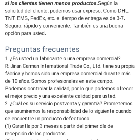
urgente, transporte aéreo o transporte marítimo,
transporte de automóviles, transporte ferroviario, etc.
Tenemos nuestros propios transitarios, y también podemos
utilizar los transitarios designados por los clientes, lo que
puede satisfacer varios requisitos de entrega de los
clientes, como EXW, FOB, CIF, etc. También se puede
exportar desde muchos puertos en China. Como el puerto
de Qingdao, el puerto de Ningbo, el puerto de
Lianyungang, el puerto de Tianjin, el río Suifenhe y
Alashankou en China.
3. También podemos enviar los productos por expreso
si los clientes tienen menos productos.
Según la
solicitud del cliente, podemos usar expreso. Como DHL,
TNT, EMS, FedEx, etc. el tiempo de entrega es de 3-7.
Seguro, rápido y conveniente. También es una buena
opción para usted.
Preguntas frecuentes