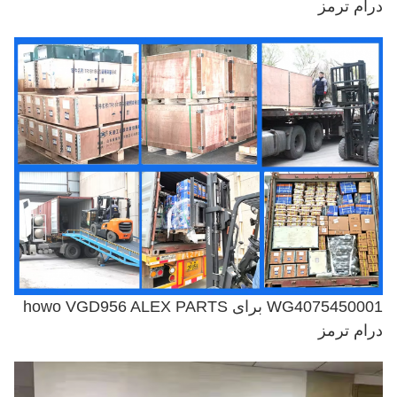
درام ترمز
WG4075450001 برای howo VGD956 ALEX PARTS
درام ترمز