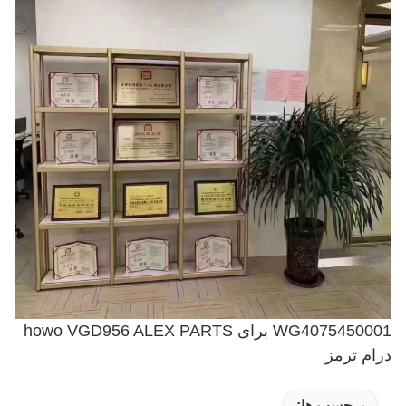
WG4075450001 برای howo VGD956 ALEX PARTS
درام ترمز
برچسب ها: