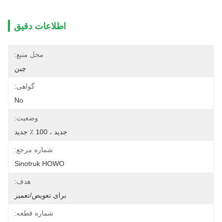
اطلاعات دقیق
محل منبع:
چین
گواهی:
No
وضعیت:
جدید ، 100 ٪ جدید
شماره مرجع:
Sinotruk HOWO
هدف:
برای تعویض/تعمیر
شماره قطعه: