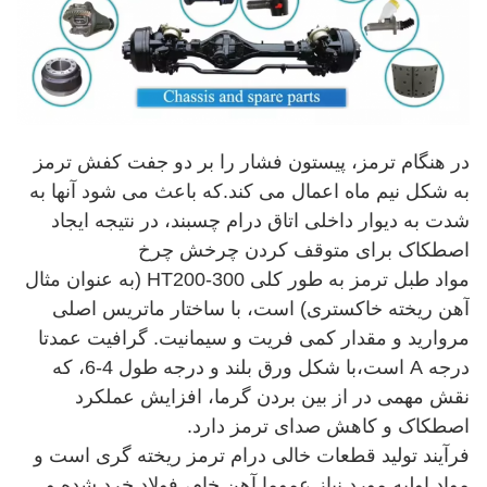
در هنگام ترمز، پیستون فشار را بر دو جفت کفش ترمز
به شکل نیم ماه اعمال می کند.که باعث می شود آنها به
شدت به دیوار داخلی اتاق درام چسبند، در نتیجه ایجاد
اصطکاک برای متوقف کردن چرخش چرخ
مواد طبل ترمز به طور کلی HT200-300 (به عنوان مثال
آهن ریخته خاکستری) است، با ساختار ماتریس اصلی
مروارید و مقدار کمی فریت و سیمانیت. گرافیت عمدتا
درجه A است،با شکل ورق بلند و درجه طول 4-6، که
نقش مهمی در از بین بردن گرما، افزایش عملکرد
اصطکاک و کاهش صدای ترمز دارد.
فرآیند تولید قطعات خالی درام ترمز ریخته گری است و
مواد اولیه مورد نیاز عموما آهن خام، فولاد خرد شده و