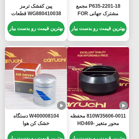
P635-2201-18 مجمع
پین کفشک ترمز
مشترک جهانی FOR
WG880410038 قطعات
HOWO ALEX مجمع اتصال
کامیون هوو مقاومت در
جهانی 63.5WXJ
بهترین قیمت رو بدست بیار
برابر حرارت عملکرد ایمن
بهترین قیمت رو بدست بیار
Φ63.5*152
810W35606-0011 محفظه
W400008104 دستگاه
محور متغیر HD469-
خشک کن هوا
DZ96189361078
2510011 HOWO Sitrak
MCY13 Shacman
بهترین قیمت رو بدست بیار
3511010-73A دستگاه
بهترین قیمت رو بدست بیار