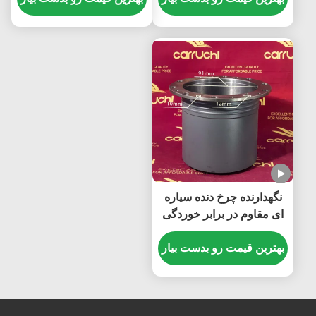
HD469
خشک کن هوا Assy FOR
Sinotruk Howo T7H
SITRAK C7H T5G
PARTS
نگهدارنده چرخ دنده سیاره
ای مقاوم در برابر خوردگی
AZ712734001105 قطعات
یدکی کامیون برای
بهترین قیمت رو بدست بیار
Sinotruk Howo Sitrak
C7h MCX16