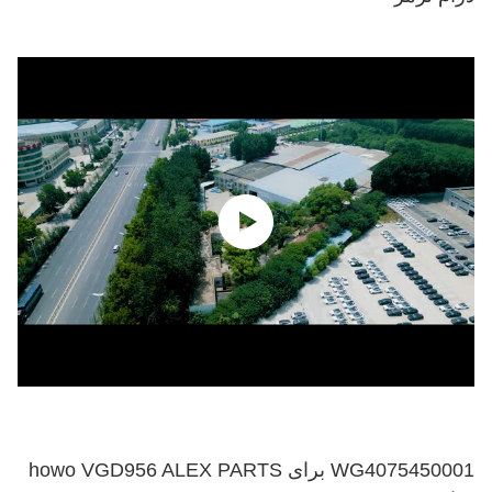
WG4075450001 برای howo VGD956 ALEX PARTS