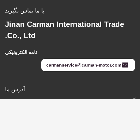
با ما تماس بگیرید
Jinan Carman International Trade
Co., Ltd.
نامه الکترونیکی
carmanservice@carman-motor.com
آدرس ما
آدرس
شماره 9269، غرب جاده ملی 220، روستای Daliu، دفتر خیابان
Ping'an، منطقه Changqing، شهر Jinan، استان شان دونگ
تلفن
0086-0531-86520278