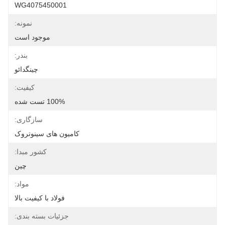
WG4075450001
نمونه:
موجود است
بندر:
چینگدائو
کیفیت:
100% تست شده
سازگاری:
کامیون های سینوتروک
کشور مبدا:
چین
مواد:
فولاد با کیفیت بالا
جزئیات بسته بندی: