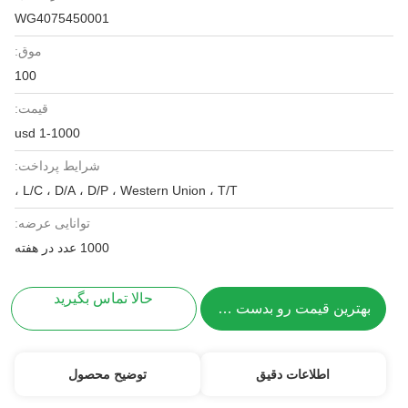
WG4075450001
موق:
100
قیمت:
1-1000 usd
شرایط پرداخت:
L/C ، D/A ، D/P ، Western Union ، T/T ،
توانایی عرضه:
1000 عدد در هفته
حالا تماس بگیرید
بهترین قیمت رو بدست بیار
اطلاعات دقیق
توضیح محصول