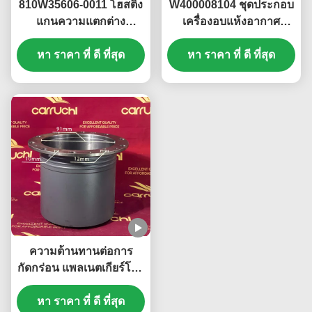
810W35606-0011 โฮสติ้ง
W400008104 ชุดประกอบ
แกนความแตกต่าง
เครื่องอบแห้งอากาศ
HD469-2510011 HOWO
DZ96189361078
Sitrak MCY13 Shacman
หา ราคา ที่ ดี ที่สุด
3511010-73A ชุดประกอบ
หา ราคา ที่ ดี ที่สุด
HD469
เครื่องอบแห้งอากาศ
สำหรับ Sinotruk Howo
T7H SITRAK C7H T5G
อะไหล่
ความต้านทานต่อการ
กัดกร่อน แพลเนตเกียร์โคร
เออร์ AZ712734001105
อะไหล่รถบรรทุกสําหรับซิ
หา ราคา ที่ ดี ที่สุด