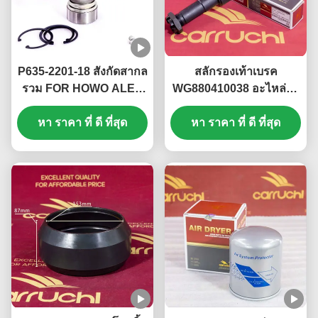
P635-2201-18 สังกัดสากล
สลักรองเท้าเบรค
รวม FOR HOWO ALEX
WG880410038 อะไหล่รถ
สังกัดสากลเชื่อม 63.5WXJ
บรรทุก Howo ทนความ
หา ราคา ที่ ดี ที่สุด
Φ63.5 * 152
ร้อน ปลอดภัยในการใช้
หา ราคา ที่ ดี ที่สุด
งาน